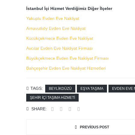
İstanbul İçi Hizmet Verdiğimiz Diğer İlçeler
Yakuplu Evden Eve Nakliyat
Arnavutköy Evden Eve Nakliyat
Kücükçekmece Evden Eve Nakliyat
Avcılar Evden Eve Nakliyat Firması
Büyükçekmece Evden Eve Nakliyat Firması
Bahçeşehir Evden Eve Nakliyat Hizmetleri
TAGS:
BEYLIKDÜZÜ
EŞYA TAŞIMA
EVDEN EVE 
ŞEHIR IÇI TAŞIMA HIZMETI
SHARE:
PREVIOUS POST