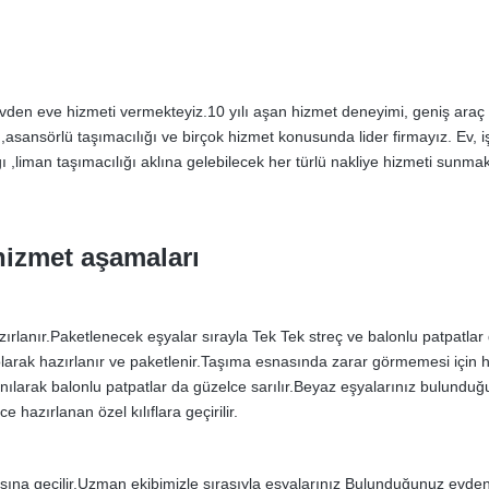
vden eve hizmeti vermekteyiz.10 yılı aşan hizmet deneyimi, geniş araç 
 ,asansörlü taşımacılığı ve birçok hizmet konusunda lider firmayız. Ev, iş 
lığı ,liman taşımacılığı aklına gelebilecek her türlü nakliye hizmeti sunma
hizmet aşamaları
ırlanır.Paketlenecek eşyalar sırayla Tek Tek streç ve balonlu patpatlar
olarak hazırlanır ve paketlenir.Taşıma esnasında zarar görmemesi için 
anılarak balonlu patpatlar da güzelce sarılır.Beyaz eşyalarınız bulunduğ
hazırlanan özel kılıflara geçirilir.
ına geçilir.Uzman ekibimizle sırasıyla eşyalarınız Bulunduğunuz evden