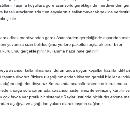
 istiflenir.Taşıma koşullara göre asansörlü gerektiğinde merdivenden ger
ve kasalı araçlarımızda tüm eşyalarınız sallanmayacak şekilde yerleştiri
a çıkılır.
anarak,direk merdivenden gerek Asansörden gerektiğinde dışarıdan asa
ni yuvanıza sizin belirlediğiniz yerlere paketleri açılarak birer birer
n kurulumu gerçekleştirilir.Kullanıma hazır hale getirilir.
 veya asansör kullanılmaması durumunda uygun koşullar hazırlandıkta
şıma diyoruz.Bizlere ulaştığınız andan itibaren gerekli bilgiler alındı
lmadığını değerlendiriyoruz.Sonrasında asansör sistemine kurulumunu
meden, sağa sola çarpmadan,asansör sistemimiz ile evinize çıkartılır v
em çok fayda var pratik bir sistemdir.Raylar üstünde hiçbir dış etkene m
rıdan aşağıya ve aşağıdan yukarı olarak taşıma sağlanır.