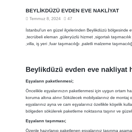
BEYLIKDÜZÜ EVDEN EVE NAKLIYAT
Temmuz 8, 2024
47
İstanbul’un en güzel ilçelerinden Beylikdüzü bölgesinde e
,tecrübeli eleman ,güleryüzlü hizmet ,sigortalı taşımacılık
,villa, iş yeri ,fuar taşımacılığı ,paletli malzeme taşımacı
Beylikdüzü evden eve nakliyat
Eşyaların paketlenmesi;
Öncelikle eşyalarınızın paketlenmesi için uygun ortam haz
koruma altına alınır.Sökülecek mobilyalarınız de montaj 
eşyalarınız ayna ve cam eşyalarınız özellikle köşelik kull
bölgeden sökülerek paketleme noktasına taşınır ve güzelce 
Eşyaların taşınması;
Özenle hazırlanıp paketlenen eşyalarınız taşınma aşamas