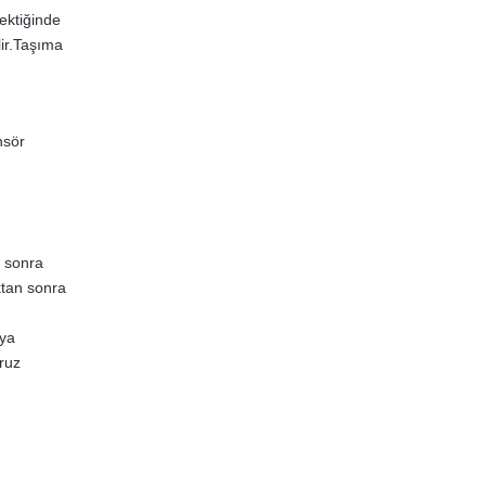
ektiğinde
lir.Taşıma
nsör
n sonra
ktan sonra
eya
aruz