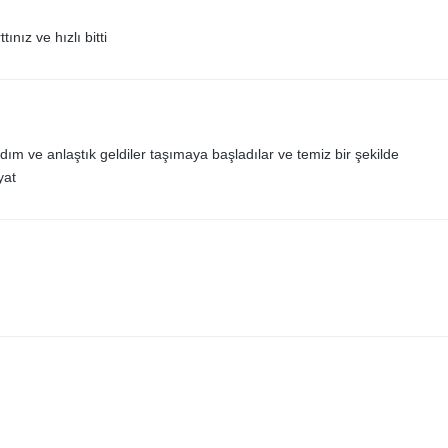
ınız ve hızlı bitti
ım ve anlaştık geldiler taşımaya başladılar ve temiz bir şekilde
yat