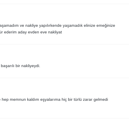
 yaşamadım ve nakliye yapılırkende yaşamadık elinize emeğinize
kkür ederim aday evden eve nakliyat
şarılı bir nakliyeydi.
ve hep memnun kaldım eşyalarıma hiç bir türlü zarar gelmedi