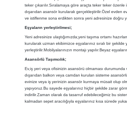
teker çıkarılır.Sıralamaya göre araçta teker teker özenle
dışarıdan asansör kurularak gerçekleştirilir.Özel evden e
ve istiflenme sona erdikten sonra yeni adresinize doğru yol
Eşyaların yerleştirilmesi;
Yeni adresinize ulaştığımızda;yeni taşıma ortamı hazırl
kurularak uzman ekibimizce eşyalarınız sıralı bir şekilde ye
yerleştirilir.Mobilyalarınızın montajı yapılır.Beyaz eşyaları
Asansörlü Taşımcılık;
Ev,iş yeri veya ofisinizin asansörü olmaması durumunda
dışarıdan balkon veya camdan kurulan sisteme asansörlü ta
evinize veya iş yerinizin asansör kurmaya müsait olup o
yapıyoruz.Bu sayede eşyalarınız hiçbir şekilde zarar gör
indirilir.Zaman olarak da tasarruf edebileceğimiz bu sist
kalmadan sepet aracılığıyla eşyalarınız kısa sürede yuka