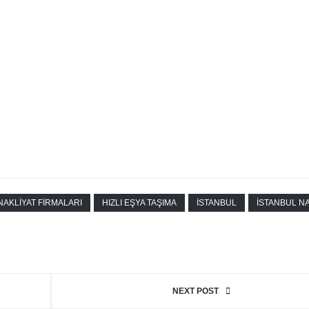
NAKLIYAT FIRMALARI
HIZLI EŞYA TAŞIMA
İSTANBUL
İSTANBUL NA
NEXT POST