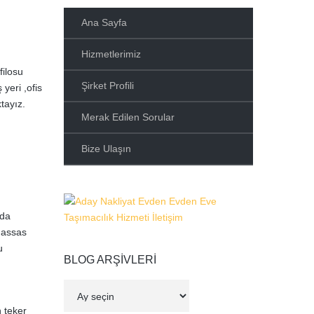
Ana Sayfa
Hizmetlerimiz
filosu
Şirket Profili
yeri ,ofis
ktayız.
Merak Edilen Sorular
Bize Ulaşın
 da
hassas
u
BLOG ARŞIVLERI
Blog
Arşivleri
 teker