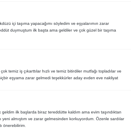
ikdüzü içi taşıma yapacağımı söyledim ve eşyalarımın zarar
eddüt duymuştum ilk başta ama geldiler ve çok güzel bir taşıma
ok temiz iş çıkarttılar hızlı ve temiz bitirdiler mutfağı topladılar ve
ve hiçbir eşyama zarar gelmedi teşekkürler aday evden eve nakliyat
 geldim ilk başlarda biraz tereddütte kaldım ama evim taşındıktan
mı yeni almıştım ve zarar gelmesinden korkuyordum. Özenle sardılar
ı önerebilirim.