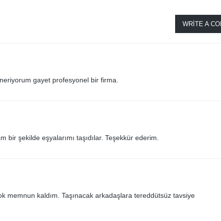
WRITE A C
öneriyorum gayet profesyonel bir firma.
lam bir şekilde eşyalarımı taşıdılar. Teşekkür ederim.
 çok memnun kaldım. Taşınacak arkadaşlara tereddütsüz tavsiye