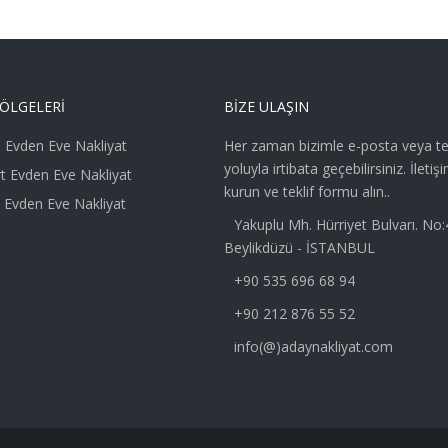
ÖLGELERI
BIZE ULAŞIN
l Evden Eve Nakliyat
Her zaman bizimle e-posta veya t
yoluyla irtibata geçebilirsiniz. İletiş
t Evden Eve Nakliyat
kurun ve teklif formu alın..
 Evden Eve Nakliyat
Yakuplu Mh. Hürriyet Bulvarı. No
Beylikdüzü - İSTANBUL
+90 535 696 68 94
+90 212 876 55 52
info(@)adaynakliyat.com