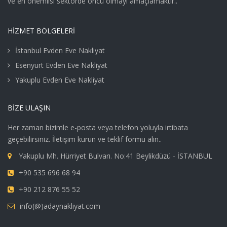
ve en önemlisi sektörde öncü olmayı amaçlamaktır..
HIZMET BÖLGELERI
İstanbul Evden Eve Nakliyat
Esenyurt Evden Eve Nakliyat
Yakuplu Evden Eve Nakliyat
BIZE ULAŞIN
Her zaman bizimle e-posta veya telefon yoluyla irtibata
geçebilirsiniz. İletişim kurun ve teklif formu alın..
Yakuplu Mh. Hürriyet Bulvarı. No:41 Beylikdüzü - İSTANBUL
+90 535 696 68 94
+90 212 876 55 52
info(@)adaynakliyat.com