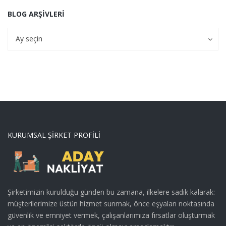
BLOG ARŞIVLERI
Blog
Blog
Ay seçin
Arşivleri
Arşivleri
KURUMSAL ŞIRKET PROFILI
Şirketimizin kurulduğu günden bu zamana, ilkelere sadık kalarak:
müşterilerimize üstün hizmet sunmak, önce eşyaları noktasında
güvenlik ve emniyet vermek, çalışanlarımıza fırsatlar oluşturmak