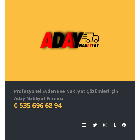
Profesyonel Evden Eve Nakliyat Çözümleri için
Aday Nakliyat Firması
0 535 696 68 94