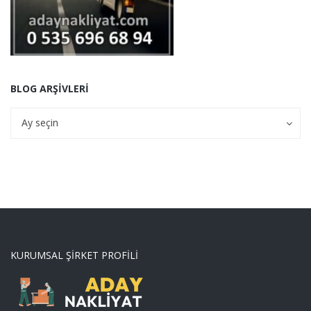
BLOG ARŞIVLERI
Blog
Blog
Ay seçin
Arşivleri
Arşivleri
KURUMSAL ŞIRKET PROFILI