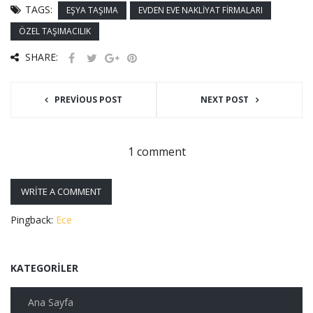
TAGS:
EŞYA TAŞIMA
EVDEN EVE NAKLIYAT FIRMALARI
ÖZEL TAŞIMACILIK
SHARE:
PREVIOUS POST
NEXT POST
1 comment
WRITE A COMMENT
Pingback:
Ece
KATEGORILER
Ana Sayfa