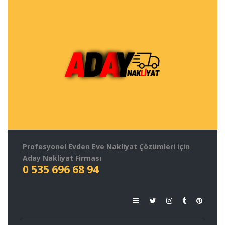
Profesyonel Evden Eve Nakliyat Çözümleri için
Aday Nakliyat Firması
0 535 696 68 94