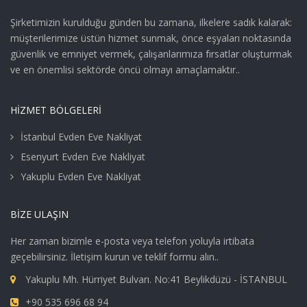
Şirketimizin kurulduğu günden bu zamana, ilkelere sadık kalarak:
müşterilerimize üstün hizmet sunmak, önce eşyaları noktasında
güvenlik ve emniyet vermek, çalışanlarımıza fırsatlar oluşturmak
ve en önemlisi sektörde öncü olmayı amaçlamaktır..
HIZMET BÖLGELERI
İstanbul Evden Eve Nakliyat
Esenyurt Evden Eve Nakliyat
Yakuplu Evden Eve Nakliyat
BIZE ULAŞIN
Her zaman bizimle e-posta veya telefon yoluyla irtibata
geçebilirsiniz. İletişim kurun ve teklif formu alın..
Yakuplu Mh. Hürriyet Bulvarı. No:41 Beylikdüzü - İSTANBUL
+90 535 696 68 94